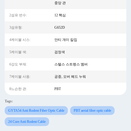
중앙 관
2섬유 번수:
12 핵심
3섬유형:
G652D
4케이블 시스:
안티 개미 칼집
5케이블 색:
검정색
6강도 부재:
스텔스 스트렝스 멤버
7케이블 사용:
공중, 오버 헤드 누워
8느슨한 관:
PBT
Tags:
GYTA54 Anti Rodent Fiber Optic Cable
PBT aerial fiber optic cable
24 Core Anti Rodent Cable