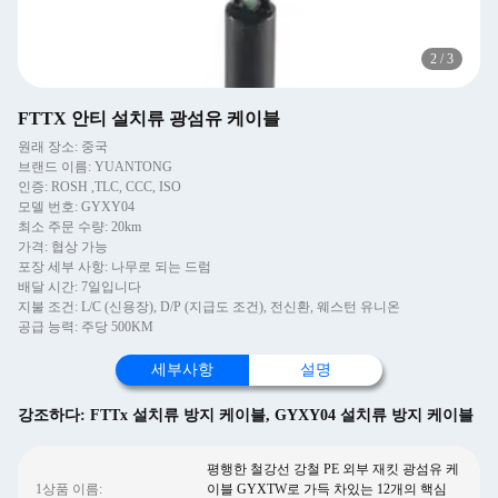
2
/
3
FTTX 안티 설치류 광섬유 케이블
원래 장소: 중국
브랜드 이름: YUANTONG
인증: ROSH ,TLC, CCC, ISO
모델 번호: GYXY04
최소 주문 수량: 20km
가격: 협상 가능
포장 세부 사항: 나무로 되는 드럼
배달 시간: 7일입니다
지불 조건: L/C (신용장), D/P (지급도 조건), 전신환, 웨스턴 유니온
공급 능력: 주당 500KM
세부사항
설명
강조하다:
FTTx 설치류 방지 케이블
,
GYXY04 설치류 방지 케이블
평행한 철강선 강철 PE 외부 재킷 광섬유 케
1상품 이름:
이블 GYXTW로 가득 차있는 12개의 핵심