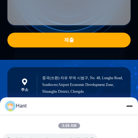
제출
중국(쓰촨) 자유 무역 시범구, No. 48, Longhu Road,
Southwest Airport Economic Development Zone,
주소
Shuangliu District, Chengdu
Hant
Sales03@chinafibercable.com
3:26 AM
이메일