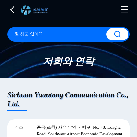
저희와 연락
Sichuan Yuantong Communication Co.,
Ltd.
주소
중국(쓰촨) 자유 무역 시범구, No. 48, Longhu
Road, Southwest Airport Economic Development