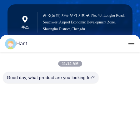
중국(쓰촨) 자유 무역 시범구, No. 48, Longhu Road,
Southwest Airport Economic Development Zone,
주소
Shuangliu District, Chengdu
Hant
Sales03@chinafibercable.com
11:14 AM
이메일
Good day, what product are you looking for?
0086-28-85050248
전화