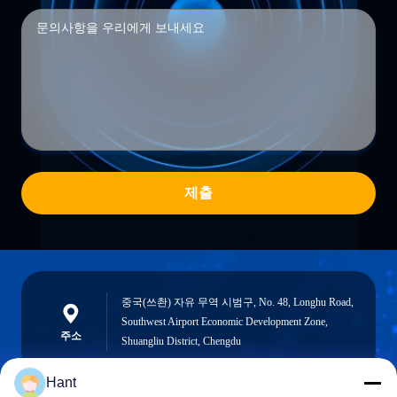
제출
중국(쓰촨) 자유 무역 시범구, No. 48, Longhu Road,
Southwest Airport Economic Development Zone,
주소
Shuangliu District, Chengdu
Hant