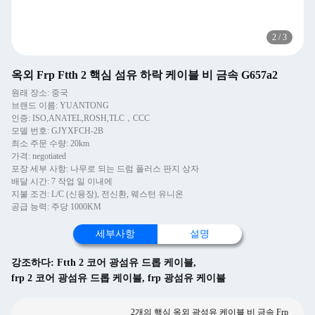
2
/
3
옥외 Frp Ftth 2 핵심 섬유 하락 케이블 비 금속 G657a2
원래 장소: 중국
브랜드 이름: YUANTONG
인증: ISO,ANATEL,ROSH,TLC，CCC
모델 번호: GJYXFCH-2B
최소 주문 수량: 20km
가격: negotiated
포장 세부 사항: 나무로 되는 드럼 플러스 판지 상자
배달 시간: 7 작업 일 이내에
지불 조건: L/C (신용장), 전신환, 웨스턴 유니온
공급 능력: 주당 1000KM
세부사항
설명
강조하다:
Ftth 2 코어 광섬유 드롭 케이블
,
frp 2 코어 광섬유 드롭 케이블
,
frp 광섬유 케이블
2개의 핵심 옥외 광섬유 케이블 비 금속 Frp