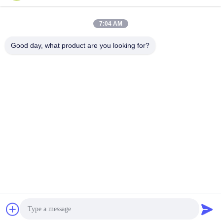
Sales03@chinafibercable.com
7:04 AM
이메일
Good day, what product are you looking for?
0086-28-85050248
전화
Sichuan Yuantong Communication Co., Ltd.
Sichuan Yuantong Communication Co., Ltd.
최상의 가격을 얻으세요
견적