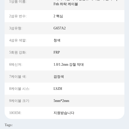
1상품 이름:
Ftth 하락 케이블
2섬유 번수:
2 핵심
3섬유형:
G657A2
4섬유 색깔:
청색
5회원 강화:
FRP
6메신저:
1.0/1.2mm 강철 막대
7케이블 색:
검정색
8케이블 시스:
LSZH
9케이블 크기:
5mm*2mm
10OEM:
지원받습니다
Tags: