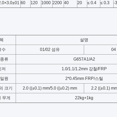
2.0×3.0±01
60
120
1000
2200
40
20
≤ 0.4
≤ 0.3
-
목
설명
유수
01/02 섬유
04
 종류
G657A1/A2
신저
1.0/1.1/1.2mm 강철/FRP
 일원
2*0.45mm FRP/스틸
의 크기
2.0 ((±0.1) mm/5.0 ((±0.2) mm
2.2 ((±0.1) m
 무게
22kg+1kg