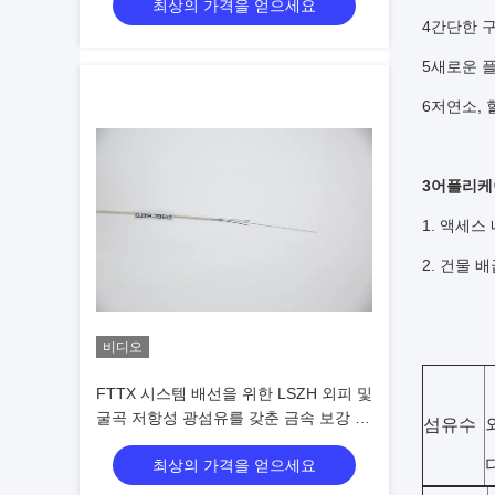
최상의 가격을 얻으세요
4간단한 
5새로운 플
6저연소, 
3어플리케
1. 액세
2. 건물
비디오
FTTX 시스템 배선을 위한 LSZH 외피 및
굴곡 저항성 광섬유를 갖춘 금속 보강 버
섬유수
터플라이 광케이블
최상의 가격을 얻으세요