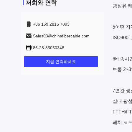
저희와 연락
광섬유 케
+86 159 2815 7093
5어떤 자
Sales03@chinafibercable.com
ISO9001
86-28-85050348
6배송시
지금 연락하세요
보통 2~
7연간 생
실내 광섬
FTTH/F
패치 코드