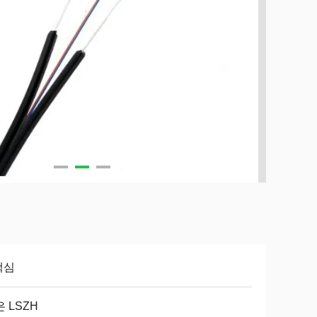
핵심
 LSZH