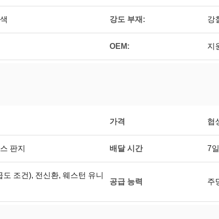
강도 부재:
흰색
강
OEM:
지
가격
협
배달 시간
스 판지
7
(지급도 조건), 전신환, 웨스턴 유니
공급 능력
주당